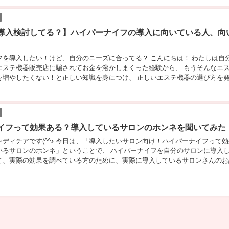
導入検討してる？】ハイパーナイフの導入に向いている人、向
フを導入したい！けど、自分のニーズに合ってる？ こんにちは！ わたしは自
エステ機器販売店に騙されてお金を溶かしまくった経験から、 もうそんなエ
を増やしたくない！と正しい知識を身につけ、 正しいエステ機器の選び方を
アです(^^♪ レディチアさんのところにも、「ハイパーナイフ導入検討して
談がよく来ます。 ハイパー...
イフって効果ある？導入しているサロンのホンネを聞いてみた
ディチアです(^^♪ 今日は、「導入したいサロン向け！ハイパーナイフって
いるサロンのホンネ」ということで、 ハイパーナイフを自分のサロンに導入
て、実際の効果を調べている方のために、実際に導入しているサロンさんのお
いていきますよ！ ズバリ！ハイパーナイフに効果はある(^^♪しかし… 結論
ナイフを施術した際に効果...