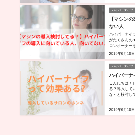
ハイパーナイフ
【マシンの
ない人
ハイパーナイ
がたくさんの
ロンオーナー
ているレディチ
2019年6月18日
すけど…」と相
ハイパーナイフ
ハイパーナ
こんにちは！レ
る？導入して
な～と検討し
ど交えながら書
うと、ハイパー
2019年6月18日