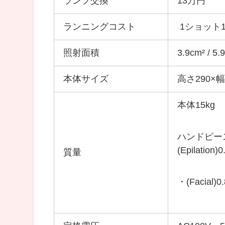
ランプ交換
13万円
ランニングコスト
1ショット1
照射面積
3.9cm² / 5.
本体サイズ
高さ290×幅
本体15kg
ハンドピー
(
Epilation)0
質量
・(
Facial
)0