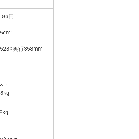
.86円
95cm²
528×奥行358mm
ス・
.8kg
.8kg