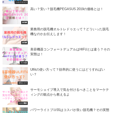
ハイパーナイフ
高い？安い？脱毛機PEGASUS 2019の価格とは！
脱毛機
業務用の脱毛機オルトレドゥエって？どういった脱毛
機なのかお伝えします！
脱毛機
美容機器コンフォートデュアルはHIFUとは違う？その
実態は！
ラジオ波
Ulfitの使い方って？効率的に使うにはどうすればい
い？
HIFUハイフ
サーモシェイプ導入で気を付けるべきことをマーケテ
ィングの観点から教えるよ
エステ機器
パワーライトプロ55はコスパが良い脱毛機？その実態