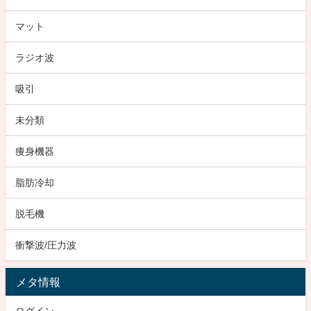
マット
ラジオ波
吸引
未分類
痩身機器
脂肪冷却
脱毛機
衝撃波/圧力波
メタ情報
ログイン